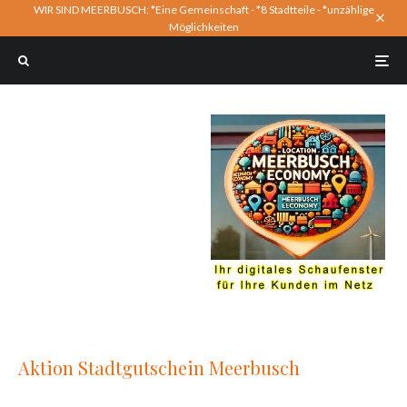
WIR SIND MEERBUSCH: *Eine Gemeinschaft - *8 Stadtteile - *unzählige
Möglichkeiten
Aktion Stadtgutschein Meerbusch