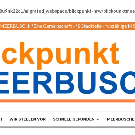
8u9nk22c1/migrated_webspace/blickpunkt-nrw/blickpunktmeer
EERBUSCH: *Eine Gemeinschaft - *8 Stadtteile - *unzählige Mö
H
WIR STELLEN VOR
SCHNELL GEFUNDEN
MEERBUSCHER