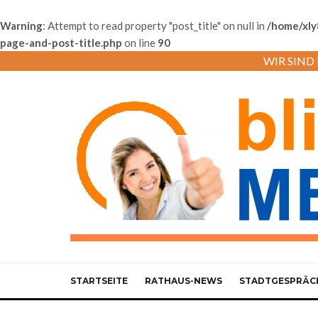
Warning
: Attempt to read property "post_title" on null in
/home/xly
page-and-post-title.php
on line
90
WIR SIND M
STARTSEITE
RATHAUS-NEWS
STADTGESPRÄC