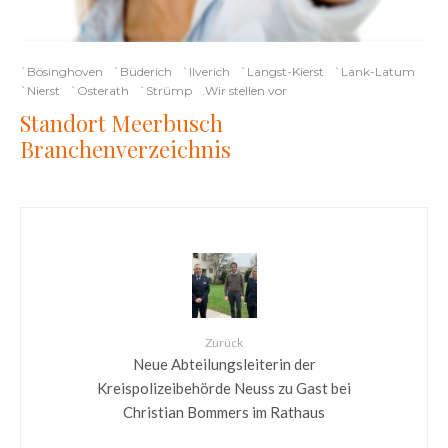
`Bösinghoven
`Büderich
`Ilverich
`Langst-Kierst
`Lank-Latum
`Nierst
`Osterath
`Strümp
.Wir stellen vor
Standort Meerbusch
Branchenverzeichnis
Zurück
Neue Abteilungsleiterin der
Kreispolizeibehörde Neuss zu Gast bei
Christian Bommers im Rathaus