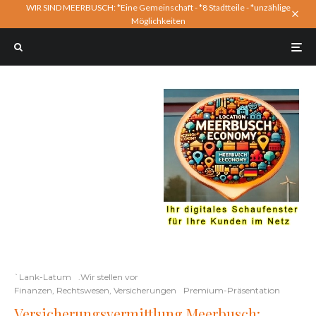
WIR SIND MEERBUSCH: *Eine Gemeinschaft - *8 Stadtteile - *unzählige
Möglichkeiten
`Lank-Latum
.Wir stellen vor
Finanzen, Rechtswesen, Versicherungen
Premium-Präsentation
Versicherungsvermittlung Meerbusch: