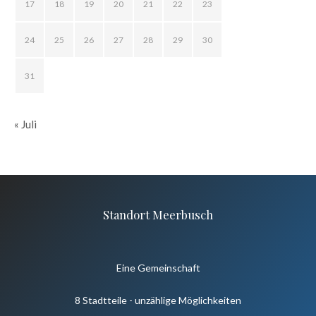
17
18
19
20
21
22
23
24
25
26
27
28
29
30
31
« Juli
Standort Meerbusch
Eine Gemeinschaft
8 Stadtteile - unzählige Möglichkeiten