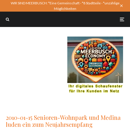
WIR SIND MEERBUSCH: *Eine Gemeinschaft - *8 Stadtteile - *unzählige
Möglichkeiten
2010-01-15 Senioren-Wohnpark und Medina
luden ein zum Neujahrsempfang