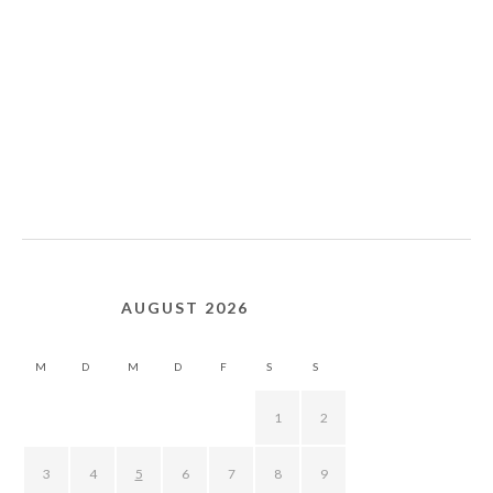
AUGUST 2026
M
D
M
D
F
S
S
1
2
3
4
5
6
7
8
9