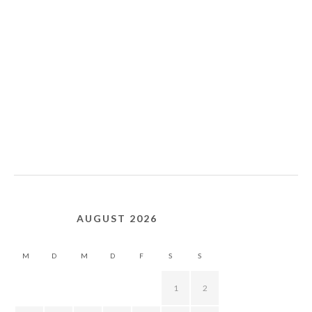
AUGUST 2026
M
D
M
D
F
S
S
1
2