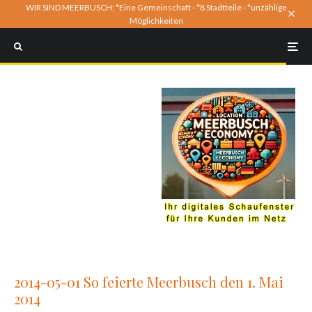
WIR SIND MEERBUSCH: *Eine Gemeinschaft - *8 Stadtteile - *unzählige
Möglichkeiten
2014-05-01 So feierte Meerbusch den 1. Mai
2014