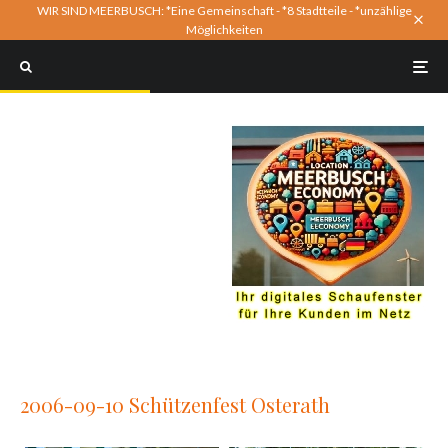
WIR SIND MEERBUSCH: *Eine Gemeinschaft - *8 Stadtteile - *unzählige
Möglichkeiten
2006-09-10 Schützenfest Osterath