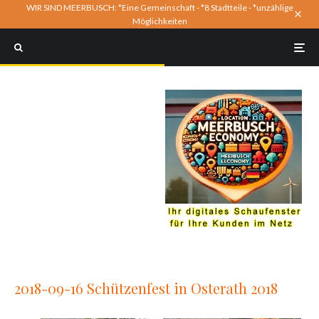
WIR SIND MEERBUSCH: *Eine Gemeinschaft - *8 Stadtteile - *unzählige
Möglichkeiten
2018-09-16 Schützenfest in Osterath 2018