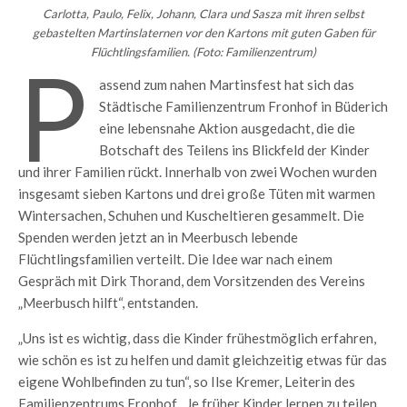
Carlotta, Paulo, Felix, Johann, Clara und Sasza mit ihren selbst
gebastelten Martinslaternen vor den Kartons mit guten Gaben für
Flüchtlingsfamilien. (Foto: Familienzentrum)
P
assend zum nahen Martinsfest hat sich das
Städtische Familienzentrum Fronhof in Büderich
eine lebensnahe Aktion ausgedacht, die die
Botschaft des Teilens ins Blickfeld der Kinder
und ihrer Familien rückt. Innerhalb von zwei Wochen wurden
insgesamt sieben Kartons und drei große Tüten mit warmen
Wintersachen, Schuhen und Kuscheltieren gesammelt. Die
Spenden werden jetzt an in Meerbusch lebende
Flüchtlingsfamilien verteilt. Die Idee war nach einem
Gespräch mit Dirk Thorand, dem Vorsitzenden des Vereins
„Meerbusch hilft“, entstanden.
„Uns ist es wichtig, dass die Kinder frühestmöglich erfahren,
wie schön es ist zu helfen und damit gleichzeitig etwas für das
eigene Wohlbefinden zu tun“, so Ilse Kremer, Leiterin des
Familienzentrums Fronhof. „Je früher Kinder lernen zu teilen,