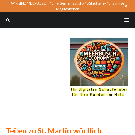
WIR SIND MEERBUSCH: *Eine Gemeinschaft - *8 Stadtteile - *unzählige
Möglichkeiten
Teilen zu St. Martin wörtlich