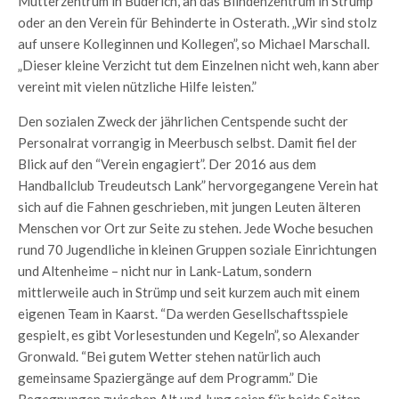
Mütterzentrum in Büderich, an das Blindenzentrum in Strümp
oder an den Verein für Behinderte in Osterath. „Wir sind stolz
auf unsere Kolleginnen und Kollegen”, so Michael Marschall.
„Dieser kleine Verzicht tut dem Einzelnen nicht weh, kann aber
vereint mit vielen nützliche Hilfe leisten.”
Den sozialen Zweck der jährlichen Centspende sucht der
Personalrat vorrangig in Meerbusch selbst. Damit fiel der
Blick auf den “Verein engagiert”. Der 2016 aus dem
Handballclub Treudeutsch Lank” hervorgegangene Verein hat
sich auf die Fahnen geschrieben, mit jungen Leuten älteren
Menschen vor Ort zur Seite zu stehen. Jede Woche besuchen
rund 70 Jugendliche in kleinen Gruppen soziale Einrichtungen
und Altenheime – nicht nur in Lank-Latum, sondern
mittlerweile auch in Strümp und seit kurzem auch mit einem
eigenen Team in Kaarst. “Da werden Gesellschaftsspiele
gespielt, es gibt Vorlesestunden und Kegeln”, so Alexander
Gronwald. “Bei gutem Wetter stehen natürlich auch
gemeinsame Spaziergänge auf dem Programm.” Die
Begegnungen zwischen Alt und Jung seien für beide Seiten