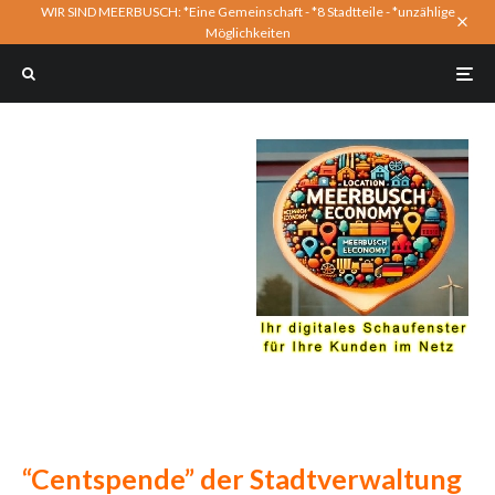
WIR SIND MEERBUSCH: *Eine Gemeinschaft - *8 Stadtteile - *unzählige
Möglichkeiten
“Centspende” der Stadtverwaltung