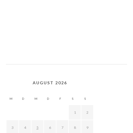
AUGUST 2026
M
D
M
D
F
S
S
1
2
3
4
5
6
7
8
9