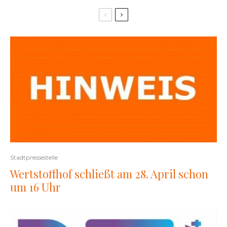
Stadtpressestelle
Wertstoffhof schließt am 28. April schon
um 16 Uhr