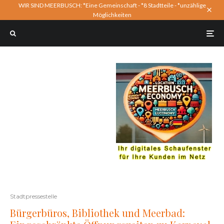
WIR SIND MEERBUSCH: *Eine Gemeinschaft - *8 Stadtteile - *unzählige
Möglichkeiten
Stadtpressestelle
Bürgerbüros, Bibliothek und Meerbad: