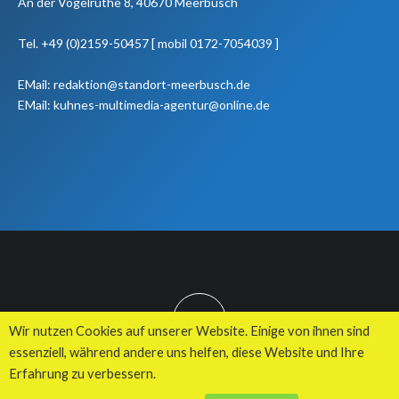
An der Vogelruthe 8, 40670 Meerbusch
Tel. +49 (0)2159-50457 [ mobil 0172-7054039 ]
EMail: redaktion@standort-meerbusch.de
EMail: kuhnes-multimedia-agentur@online.de
TOP
Wir nutzen Cookies auf unserer Website. Einige von ihnen sind
essenziell, während andere uns helfen, diese Website und Ihre
Erfahrung zu verbessern.
© 2026 Kuhnes MultiMedia Agentur