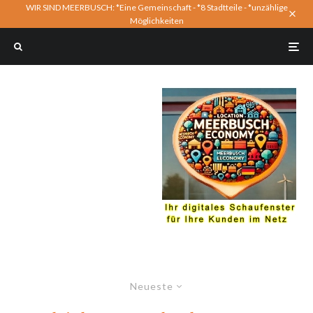
WIR SIND MEERBUSCH: *Eine Gemeinschaft - *8 Stadtteile - *unzählige
Möglichkeiten
Neueste