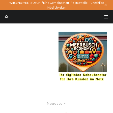
WIR SIND MEERBUSCH: *Eine Gemeinschaft - *8 Stadtteile - *unzählige
Möglichkeiten
Neueste