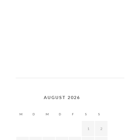
AUGUST 2026
M
D
M
D
F
S
S
1
2