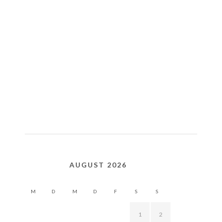
AUGUST 2026
M
D
M
D
F
S
S
1
2