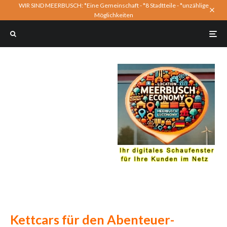
WIR SIND MEERBUSCH: *Eine Gemeinschaft - *8 Stadtteile - *unzählige
Möglichkeiten
Kettcars für den Abenteuer-