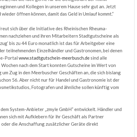
ginnen und Kollegen in unserem Hause sehr gut an. Jetzt
ld wieder öffnen können, damit das Geld in Umlauf kommt.“
eut sich über die Initiative des Rheinischen Rheuma-
hmen nachziehen und ihren Mitarbeitern Stadtgutscheine als
ug‘ bis zu 44 Euro monatlich ist das für Arbeitgeber eine
l der teilnehmenden Einzelhändler und Gastronomen, bei denen
ne-Portal
www.stadtgutschein-meerbusch.de
sind alle
rei Wochen nach dem Start konnten Gutscheine im Wert von
um Zug in den Meerbuscher Geschäften an, die sich bislang
 schon 56. Aber nicht nur für Handel und Gastronomie ist der
osmetikstudios, Fotografen und ähnliche sollen künftig vom
 dem System-Anbieter „zmyle GmbH“ entwickelt. Händler und
en sich mit Aufklebern für ihr Geschäft als Partner
 oder die Anschaffung zusätzlicher Geräte direkt