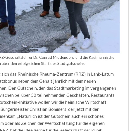
RRZ-Geschäftsführer Dr. Conrad Middendorp und die Kaufmännische
ch über den erfolgreichen Start des Stadtgutscheins.
at sich das Rheinische Rheuma-Zentrum (RRZ) in Lank-Latum
satzbonus neben dem Gehalt jährlich mit dem neuen
nen. Den Gutschein, den das Stadtmarketing im vergangenen
wischen bei über 50 teilnehmenden Geschäften, Restaurants
utschein-Initiative wollen wir die heimische Wirtschaft
 Bürgermeister Christian Bommers, der jetzt mit der
menkam. „Natürlich ist der Gutschein auch ein schönes
um oder als Zeichen der Wertschätzung für die eigenen
RRZ, hat die Idee gerne für die Belegschaft der Klinik