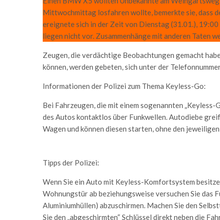
Einen BMW X5 wollten Unbekannte am Weingartsweg in
Mittwochmittag losfahren wollte, bemerkte sie, dass de
ereignete sich in der Zeit von Dienstag (31.01.), 19:00
liegen nicht vor. Zusammenhänge mit anderen Taten we
Zeugen, die verdächtige Beobachtungen gemacht haben
können, werden gebeten, sich unter der Telefonnumme
Informationen der Polizei zum Thema Keyless-Go:
Bei Fahrzeugen, die mit einem sogenannten „Keyless-G
des Autos kontaktlos über Funkwellen. Autodiebe greif
Wagen und können diesen starten, ohne den jeweiligen
Tipps der Polizei:
Wenn Sie ein Auto mit Keyless-Komfortsystem besitzen:
Wohnungstür ab beziehungsweise versuchen Sie das F
Aluminiumhüllen) abzuschirmen. Machen Sie den Selbst
Sie den „abgeschirmten“ Schlüssel direkt neben die Fah