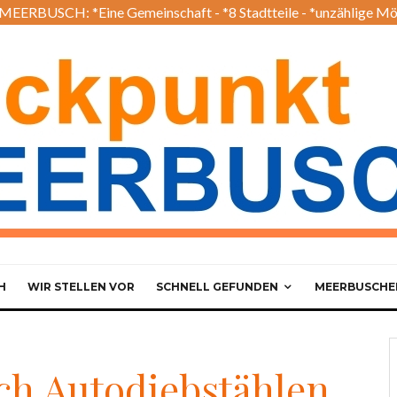
EERBUSCH: *Eine Gemeinschaft - *8 Stadtteile - *unzählige Mö
H
WIR STELLEN VOR
SCHNELL GEFUNDEN
MEERBUSCHER
ach Autodiebstählen