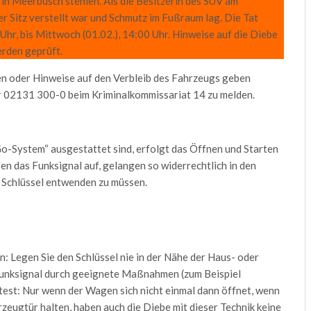
 Meerbusch stehlen. Als die Besitzerin des SUV am
r Sitz verstellt war und Schmutz im Fußraum lag. Die Tat
 Uhr, bis Mittwoch (01.02.), 14:00 Uhr. Hinweise auf die Diebe
rden geprüft.
 oder Hinweise auf den Verbleib des Fahrzeugs geben
r 02131 300-0 beim Kriminalkommissariat 14 zu melden.
o-System“ ausgestattet sind, erfolgt das Öffnen und Starten
en das Funksignal auf, gelangen so widerrechtlich in den
 Schlüssel entwenden zu müssen.
 Legen Sie den Schlüssel nie in der Nähe der Haus- oder
unksignal durch geeignete Maßnahmen (zum Beispiel
test: Nur wenn der Wagen sich nicht einmal dann öffnet, wenn
rzeugtür halten, haben auch die Diebe mit dieser Technik keine