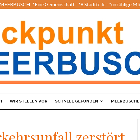
EERBUSCH: *Eine Gemeinschaft - *8 Stadtteile - *unzählige Mö
H
WIR STELLEN VOR
SCHNELL GEFUNDEN
MEERBUSCHER
rkehrsunfall zerstört