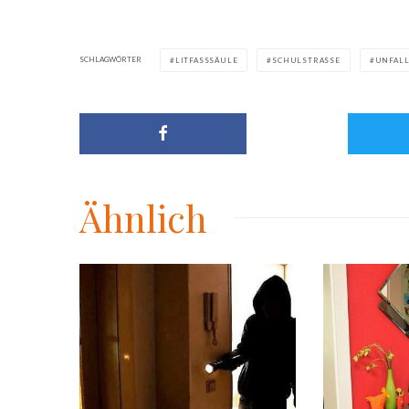
SCHLAGWÖRTER
LITFASSSÄULE
SCHULSTRASSE
UNFAL
Ähnlich