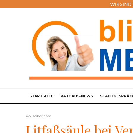
WIR SIND M
STARTSEITE
RATHAUS-NEWS
STADTGESPRÄC
Polizeiberichte
Litfaßsäule bei Ve