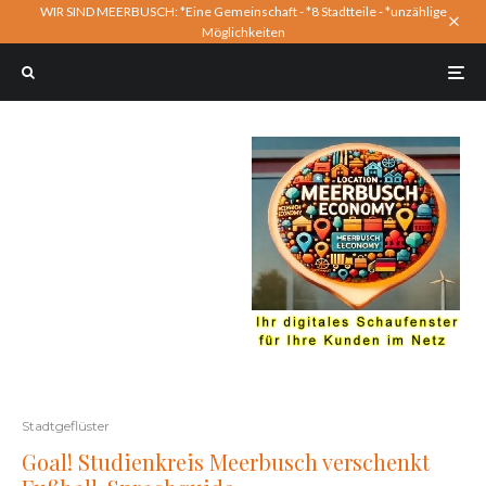
WIR SIND MEERBUSCH: *Eine Gemeinschaft - *8 Stadtteile - *unzählige
Möglichkeiten
Stadtgeflüster
Goal! Studienkreis Meerbusch verschenkt