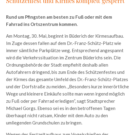
Schützenfest und Kirmes komplett gesperrt
Rund um Pfingsten am besten zu Fuß oder mit dem
Fahrrad ins Ortszentrum kommen
.
Am Montag, 30. Mai, beginnt in Büderich der Kirmesaufbau.
Im Zuge dessen fallen auf dem Dr.-Franz-Schütz-Platz wie
immer sämtliche Parkplätze weg. Entsprechend angespannt
wird die Verkehrssituation im Zentrum Büderichs sein. Die
Ordnungsbehörde der Stadt empfiehlt deshalb allen
Autofahrern dringend, bis zum Ende des Schützenfestes und
der Kirmes das gesamte Umfeld des Dr.-Franz-Schütz-Platzes
und der Dorfstraße zu meiden. „Besonders kurze innerörtliche
Wege und kleinere Einkäufe sollte man wenn irgend möglich
zu Fuß oder per Fahrrad erledigen“, sagt Stadtsprecher
Michael Gorgs. Ebenso sei es in den betroffenen Tagen
überhaupt nicht ratsam, Kinder mit dem Auto zu den
umliegenden Grundschulen zu bringen.
Wegen des Festzeltaufbaus zum Vogelschießen der