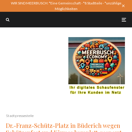
WIR SIND MEERBUSCH: *Eine Gemeinschaft - *8 Stadtteile - *unzählige
Möglichkeiten
Stadtpressestelle
Dr.-Franz-Schütz-Platz in Büderich wegen