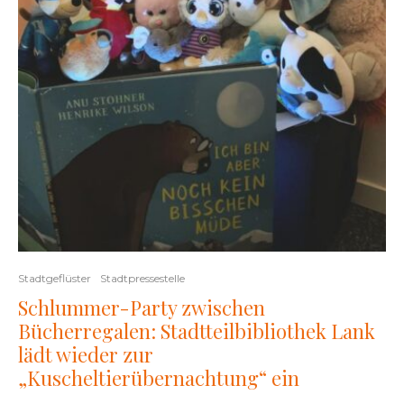
Stadtgeflüster
Stadtpressestelle
Schlummer-Party zwischen
Bücherregalen: Stadtteilbibliothek Lank
lädt wieder zur
„Kuscheltierübernachtung“ ein