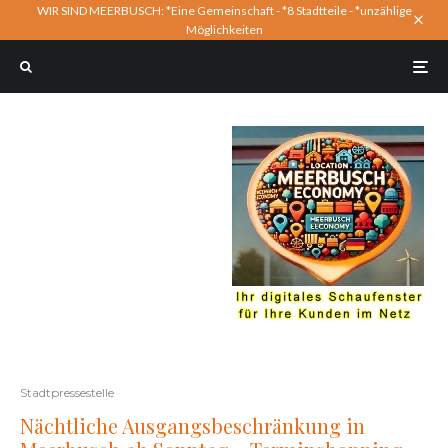
WIR SIND MEERBUSCH: *Eine Gemeinschaft - *8 Stadtteile - *unzählige
Möglichkeiten
Stadtpressestelle
Nächtliche Ausgangsbeschränkung in