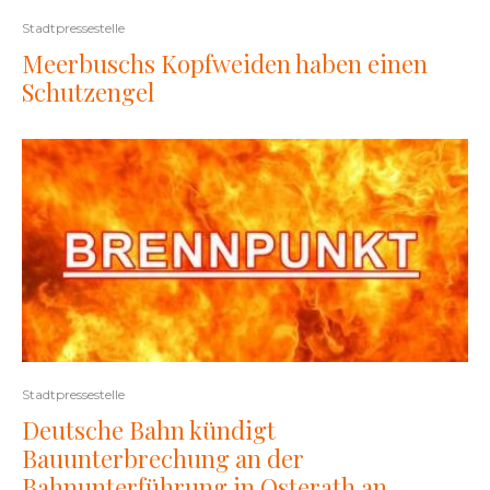
Stadtpressestelle
Meerbuschs Kopfweiden haben einen
Schutzengel
Stadtpressestelle
Deutsche Bahn kündigt
Bauunterbrechung an der
Bahnunterführung in Osterath an