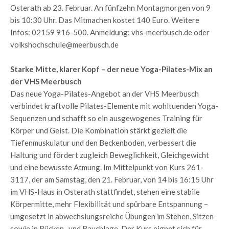
Osterath ab 23. Februar. An fünfzehn Montagmorgen von 9
bis 10:30 Uhr. Das Mitmachen kostet 140 Euro. Weitere
Infos: 02159 916-500. Anmeldung: vhs-meerbusch.de oder
volkshochschule@meerbusch.de
Starke Mitte, klarer Kopf – der neue Yoga-Pilates-Mix an
der VHS Meerbusch
Das neue Yoga-Pilates-Angebot an der VHS Meerbusch
verbindet kraftvolle Pilates-Elemente mit wohltuenden Yoga-
Sequenzen und schafft so ein ausgewogenes Training für
Körper und Geist. Die Kombination stärkt gezielt die
Tiefenmuskulatur und den Beckenboden, verbessert die
Haltung und fördert zugleich Beweglichkeit, Gleichgewicht
und eine bewusste Atmung. Im Mittelpunkt von Kurs 261-
3117, der am Samstag, den 21. Februar, von 14 bis 16:15 Uhr
im VHS-Haus in Osterath stattfindet, stehen eine stabile
Körpermitte, mehr Flexibilität und spürbare Entspannung –
umgesetzt in abwechslungsreiche Übungen im Stehen, Sitzen
sowie in Rücken- und Bauchlage. Der Kurs eignet sich für