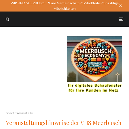
WIR SIND MEERBUSCH: *Eine Gemeinschaft - *8 Stadtteile - *unzählige
Möglichkeiten
Stadtpressestelle
Veranstaltungshinweise der VHS Meerbusch