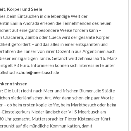
it, Körper und Seele
ies, beim Eintauchen in die lebendige Welt der
ntin Emilia Andrada erleben die Teilnehmenden des neuen
heit auf eine ganz besondere Weise fördern kann –
zen Chacarera, Zamba oder Cueca wird der gesamte Körper
chkeit gefördert – und das alles in einer entspannten und
rfahren die Tänzer von ihrer Dozentin aus Argentinien auch
dieser einzigartigen Tänze. Getanzt wird zehnmal ab 16. März
ntgelt 93 Euro. Informieren können sich Interessierte unter
olkshochschule@meerbusch.de
achkenntnissen
: Die Luft riecht nach Meer und frischen Blumen, die Städte
lichen niederländischen Art. Wer dann schon ein paar Worte
r – ob beim ersten kopje koffie
,
beim Marktbesuch oder beim
-Einsteigerkurs Niederländisch der VHS Meerbusch am
30 Uhr, gemacht. Muttersprachler Pieter Kistemaker führt
hwerpunkt auf die mündliche Kommunikation, damit