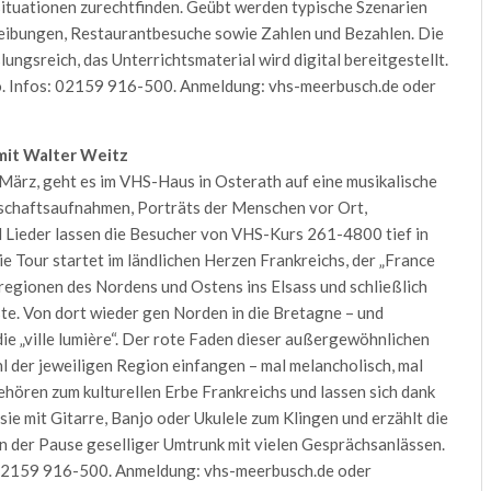
ssituationen zurechtfinden. Geübt werden typische Szenarien
eibungen, Restaurantbesuche sowie Zahlen und Bezahlen. Die
ngsreich, das Unterrichtsmaterial wird digital bereitgestellt.
 Infos: 02159 916-500. Anmeldung: vhs-meerbusch.de oder
mit Walter Weitz
ärz, geht es im VHS-Haus in Osterath auf eine musikalische
dschaftsaufnahmen, Porträts der Menschen vor Ort,
Lieder lassen die Besucher von VHS-Kurs 261-4800 tief in
e Tour startet im ländlichen Herzen Frankreichs, der „France
eregionen des Nordens und Ostens ins Elsass und schließlich
te. Von dort wieder gen Norden in die Bretagne – und
 die „ville lumière“. Der rote Faden dieser außergewöhnlichen
l der jeweiligen Region einfangen – mal melancholisch, mal
 gehören zum kulturellen Erbe Frankreichs und lassen sich dank
sie mit Gitarre, Banjo oder Ukulele zum Klingen und erzählt die
 In der Pause geselliger Umtrunk mit vielen Gesprächsanlässen.
 02159 916-500. Anmeldung: vhs-meerbusch.de oder