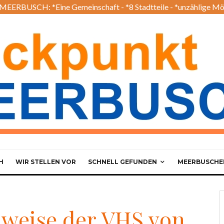
EERBUSCH: *Eine Gemeinschaft - *8 Stadtteile - *unzählige Mö
H
WIR STELLEN VOR
SCHNELL GEFUNDEN
MEERBUSCHER
nweise der VHS von