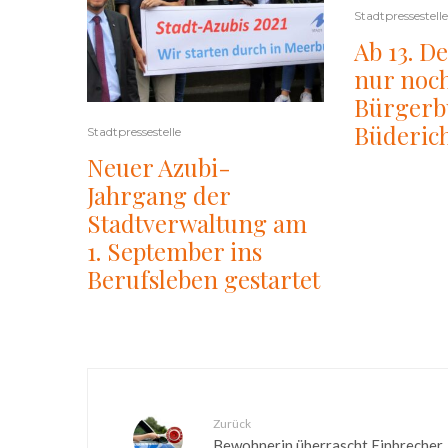
Stadtpressestelle
Ab 13. D
nur noch
Bürgerb
Büderich
Stadtpressestelle
Neuer Azubi-
Jahrgang der
Stadtverwaltung am
1. September ins
Berufsleben gestartet
Zurück
Bewohnerin überrascht Einbrecher