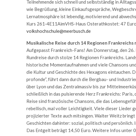
Teilnehmende sich schnell und selbstständig in Alltag
wie Begrüßung, kleine Einkaufsgespräche, Wegbeschr
Lernatmosphäre ist lebendig, motivierend und abwechslu
Kurs 261‑4E11AimVHS-Haus Osterathkostet: 47 Euro.
volkshochschule@meerbusch.de
Musikalische Reise durch 14 Regionen Frankreichs 
Aufgepasst Frankreich-Fans! Am Donnerstag, den 26. M
Rundreise durch stolze 14 Regionen Frankreichs. Lan
historische Momentaufnahmen und viele Chansons und 
die Kultur und Geschichte des Hexagons eintauchen. Di
profonde“, führt dann durch die Bergbau- und Industri
über Lyon und das Zentralmassiv bis zur Mittelmeerküs
schließlich in das pulsierende Herz Frankreichs: Paris,
Reise sind französische Chansons, die das Lebensgefüh
rebellisch, mal voller Leichtigkeit. Viele dieser Lieder
projizierter Texte auch mitsingen. Walter Weitz bringt 
Geschichten dahinter: sozial, politisch und persönlich.
Das Entgelt beträgt 14,50 Euro. Weitere Infos unter