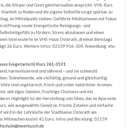
is, die Körper und Geist gleichermaßen anspricht. VHS-Kurs
 Klarheit zu finden und die eigene Selbstfürsorge spürbar zu
Alltag. Im Mittelpunkt stehen: Geführte Meditationen mit Fokus
Herzöffnung sowie Energetische Reinigungs- und
 Selbstmitgefühl zu fördern, Stress abzubauen und einen
nnen Interessierte im VHS-Haus Osterath, dreimal dienstags
trägt 26 Euro. Weitere Infos: 02159 916-500. Anmeldung: vhs-
uss (vegetarisch)
Kurs 261‑3531
uend, harmonisierend und nährend – und sie schmeckt
en Teilnehmende, wie vielfältig, gesund und gleichzeitig
chte sind vegetarisch, frisch und voller natürlicher Aromen.
te, würziges Gemüse, fruchtige Chutneys und ein
deres Highlight ist die Herstellung von Ghee, das im Ayurveda
er Kurs, wie ausgewählte Gewürze, frische Zutaten und einfache
t wird in der Lehrküche der Stadtkasse Osterath am
Das Mitmachen kostet 41 Euro. Infos und Beratung: 02159
chschule@meerbusch.de