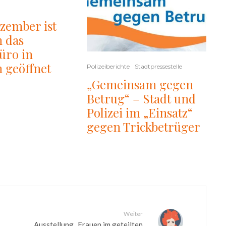
ezember ist
 das
üro in
 geöffnet
Polizeiberichte
Stadtpressestelle
„Gemeinsam gegen
Betrug“ – Stadt und
Polizei im „Einsatz“
gegen Trickbetrüger
Weiter
Ausstellung „Frauen im geteilten