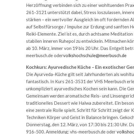
Herzöffnung verbinden sich zu einer wohltuenden Prax
261-3121 unterstützt dabei, Stress loszulassen, innere
stärken – ein wertvoller Ausgleich im oft fordernden 
auf Selbstfürsorge / Impulse zur Erdung und sanften 
Reiki‑Elemente. Ziel ist es, durch achtsame Meditation
stabilen inneren Ruhepol zu entwickeln. Mitmachen kö
ab 10. März, immer von 19 bis 20 Uhr. Das Entgelt be
meerbusch.de oder
volkshochschule@meerbusch.de
Kochkurs: Ayurvedische Küche – Ein exotischer Gen
Die Ayurveda-Küche gilt seit Jahrhunderten als wohlt
fantastisch. In Kurs 261-3531 der VHS Meerbusch erleb
unkompliziert ayurvedisches Kochen sein kann. Die Geri
Gemeinsam werden aromatische Reis- und Linsengerich
traditionelles Dessert wie Halwa zubereitet. Ein beson
eine zentrale Rolle spielt. Schritt für Schritt zeigt d
Techniken Körper und Geist in Balance bringen. Gekoch
Donnerstag, den 12. März, von 17:30 bis 21:30 Uhr. 
916-500. Anmeldung: vhs-meerbusch.de oder
volksho