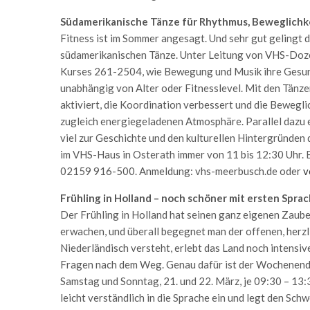
Südamerikanische Tänze für Rhythmus, Beweglichke
Fitness ist im Sommer angesagt. Und sehr gut gelingt d
südamerikanischen Tänze. Unter Leitung von VHS-Doze
Kurses 261-2504, wie Bewegung und Musik ihre Gesund
unabhängig von Alter oder Fitnesslevel. Mit den Tän
aktiviert, die Koordination verbessert und die Bewegli
zugleich energiegeladenen Atmosphäre. Parallel dazu e
viel zur Geschichte und den kulturellen Hintergründen 
im VHS-Haus in Osterath immer von 11 bis 12:30 Uhr. E
02159 916-500. Anmeldung: vhs-meerbusch.de oder
v
Frühling in Holland – noch schöner mit ersten Spr
Der Frühling in Holland hat seinen ganz eigenen Zauber
erwachen, und überall begegnet man der offenen, herz
Niederländisch versteht, erlebt das Land noch intensive
Fragen nach dem Weg. Genau dafür ist der Wochenend
Samstag und Sonntag, 21. und 22. März, je 09:30 – 13:
leicht verständlich in die Sprache ein und legt den Sc