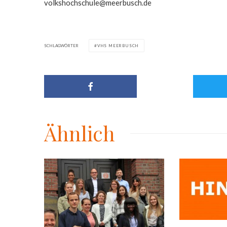
volkshochschule@meerbusch.de
SCHLAGWÖRTER
VHS MEERBUSCH
Ähnlich