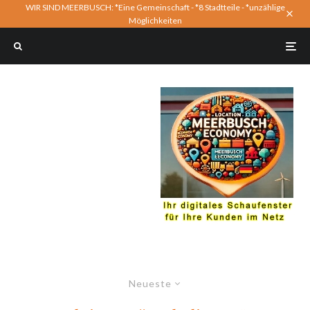
WIR SIND MEERBUSCH: *Eine Gemeinschaft - *8 Stadtteile - *unzählige
Möglichkeiten
Neueste