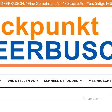
EERBUSCH: *Eine Gemeinschaft - *8 Stadtteile - *unzählige Mö
H
WIR STELLEN VOR
SCHNELL GEFUNDEN
MEERBUSCHER
Neueste