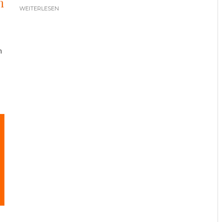
m
WEITERLESEN
m