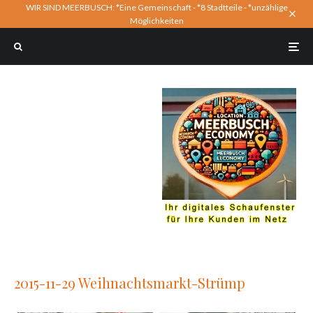
WIR SIND MEERBUSCH: *Eine Gemeinschaft - *8 Stadtteile - *unzählige
Möglichkeiten
2015-11-29 Weihnachtsmarkt-Strümp