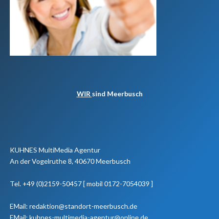
WIR
sind Meerbusch
KUHNES MultiMedia Agentur
An der Vogelruthe 8, 40670 Meerbusch
Tel. +49 (0)2159-50457 [ mobil 0172-7054039 ]
EMail: redaktion@standort-meerbusch.de
EMail: kuhnes-multimedia-agentur@online.de