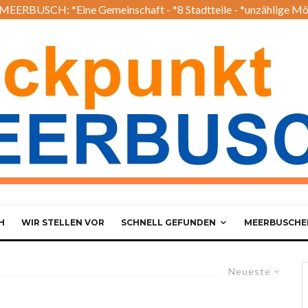
EERBUSCH: *Eine Gemeinschaft - *8 Stadtteile - *unzählige Mö
H
WIR STELLEN VOR
SCHNELL GEFUNDEN
MEERBUSCHER
Neueste