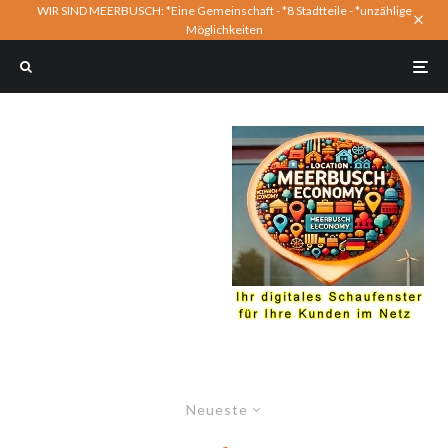
WIR SIND MEERBUSCH: *Eine Gemeinschaft - *8 Stadtteile - *unzählige
Möglichkeiten
Neueste