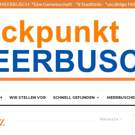
EERBUSCH: *Eine Gemeinschaft - *8 Stadtteile - *unzählige Mö
H
WIR STELLEN VOR
SCHNELL GEFUNDEN
MEERBUSCHER
z
Neueste