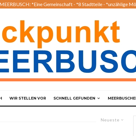
EERBUSCH: *Eine Gemeinschaft - *8 Stadtteile - *unzählige Mö
H
WIR STELLEN VOR
SCHNELL GEFUNDEN
MEERBUSCHER
Neueste