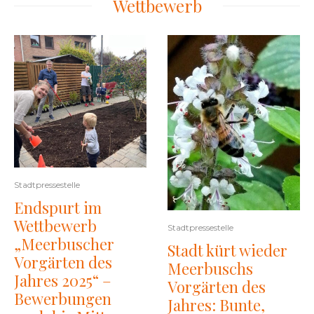
Wettbewerb
Stadtpressestelle
Endspurt im
Wettbewerb
Stadtpressestelle
„Meerbuscher
Stadt kürt wieder
Vorgärten des
Meerbuschs
Jahres 2025“ –
Vorgärten des
Bewerbungen
Jahres: Bunte,