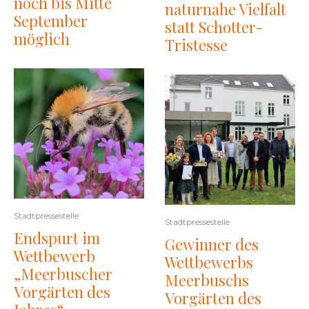
noch bis Mitte
naturnahe Vielfalt
September
statt Schotter-
möglich
Tristesse
Stadtpressestelle
Stadtpressestelle
Endspurt im
Gewinner des
Wettbewerb
Wettbewerbs
„Meerbuscher
Meerbuschs
Vorgärten des
Vorgärten des