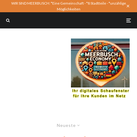
WIR SIND MEERBUSCH: *Eine Gemeinschaft - *8 Stadtteile - *unzählige
Möglichkeiten
Neueste