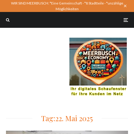
WIR SIND MEERBUSCH: *Eine Gemeinschaft - *8 Stadtteile - *unzählige
Möglichkeiten
Tag:
22. Mai 2025