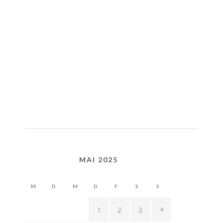
MAI 2025
M
D
M
D
F
S
S
1
2
3
4