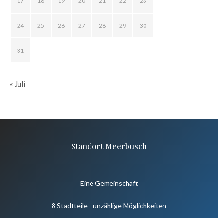
17
18
19
20
21
22
23
24
25
26
27
28
29
30
31
« Juli
Standort Meerbusch
Eine Gemeinschaft
8 Stadtteile - unzählige Möglichkeiten