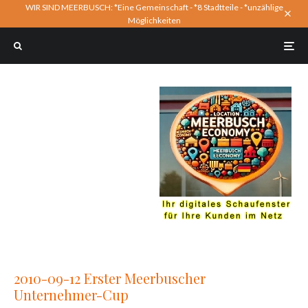
WIR SIND MEERBUSCH: *Eine Gemeinschaft - *8 Stadtteile - *unzählige
Möglichkeiten
2010-09-12 Erster Meerbuscher
Unternehmer-Cup