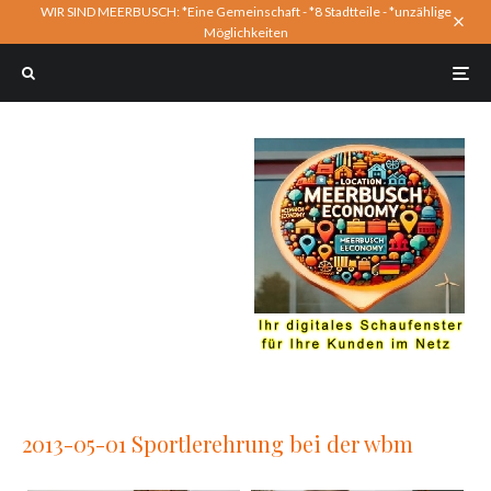
WIR SIND MEERBUSCH: *Eine Gemeinschaft - *8 Stadtteile - *unzählige
Möglichkeiten
2013-05-01 Sportlerehrung bei der wbm