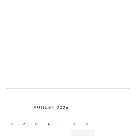
AUGUST 2026
M
D
M
D
F
S
S