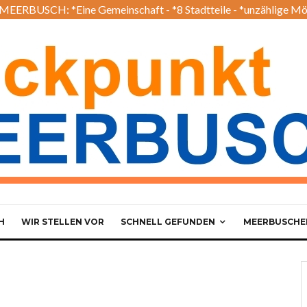
EERBUSCH: *Eine Gemeinschaft - *8 Stadtteile - *unzählige Mö
H
WIR STELLEN VOR
SCHNELL GEFUNDEN
MEERBUSCHER