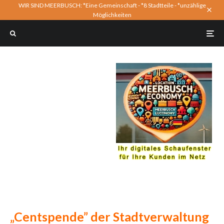
WIR SIND MEERBUSCH: *Eine Gemeinschaft - *8 Stadtteile - *unzählige
Möglichkeiten
„Centspende” der Stadtverwaltung