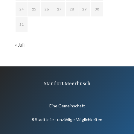
24
25
26
27
28
29
30
31
« Juli
Standort Meerbusch
Eine Gemeinschaft
8 Stadtteile - unzählige Möglichkeiten