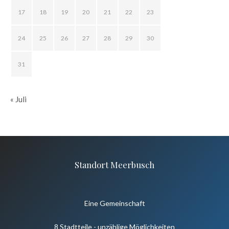
17
18
19
20
21
22
23
24
25
26
27
28
29
30
31
« Juli
Standort Meerbusch
Eine Gemeinschaft
8 Stadtteile - unzählige Möglichkeiten