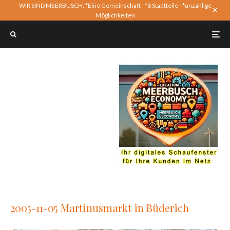
WIR SIND MEERBUSCH: *Eine Gemeinschaft - *8 Stadtteile - *unzählige
Möglichkeiten
2005-11-05 Martinusmarkt in Büderich