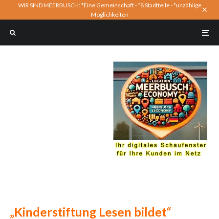
WIR SIND MEERBUSCH: *Eine Gemeinschaft - *8 Stadtteile - *unzählige
Möglichkeiten
„Kinderstiftung Lesen bildet“