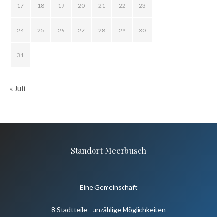
17
18
19
20
21
22
23
24
25
26
27
28
29
30
31
« Juli
Standort Meerbusch
Eine Gemeinschaft
8 Stadtteile - unzählige Möglichkeiten