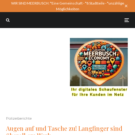
WIR SIND MEERBUSCH: *Eine Gemeinschaft - *8 Stadtteile - *unzählige
Möglichkeiten
Polizeiberichte
Augen auf und Tasche zu! Langfinger sind