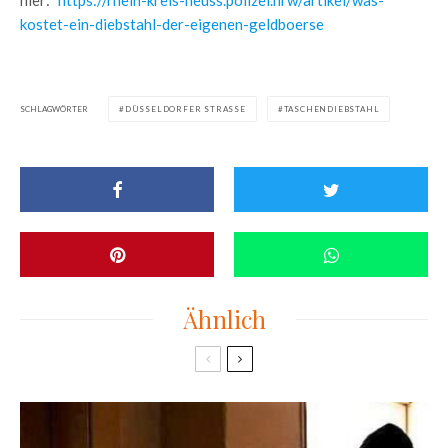
hier:
https://rhein-kreis-neuss.polizei.nrw/artikel/was-
kostet-ein-diebstahl-der-eigenen-geldboerse
SCHLAGWÖRTER
DÜSSELDORFER STRASSE
TASCHENDIEBSTAHL
Ähnlich