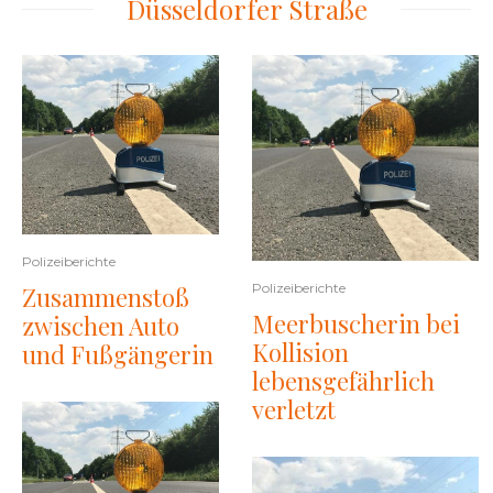
Düsseldorfer Straße
Polizeiberichte
Polizeiberichte
Zusammenstoß
Meerbuscherin bei
zwischen Auto
Kollision
und Fußgängerin
lebensgefährlich
verletzt