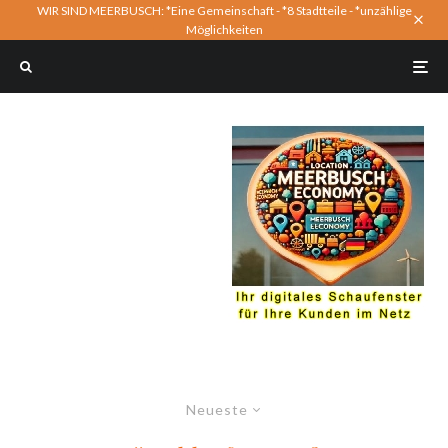
WIR SIND MEERBUSCH: *Eine Gemeinschaft - *8 Stadtteile - *unzählige
Möglichkeiten
Neueste