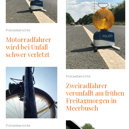
Polizeiberichte
Motorradfahrer
wird bei Unfall
schwer verletzt
Polizeiberichte
Zweiradfahrer
verunfallt am frühen
Freitagmorgen in
Meerbusch
Polizeiberichte