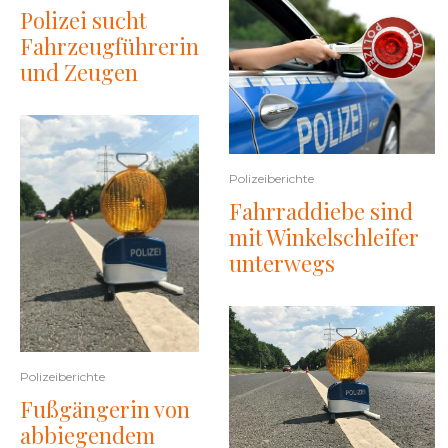
Polizei sucht
Fahrzeugführerin
und Zeugen
Polizeiberichte
Fahrraddiebe sind
mit Winkelschleifer
unterwegs
Polizeiberichte
Fußgängerin von
abbiegendem