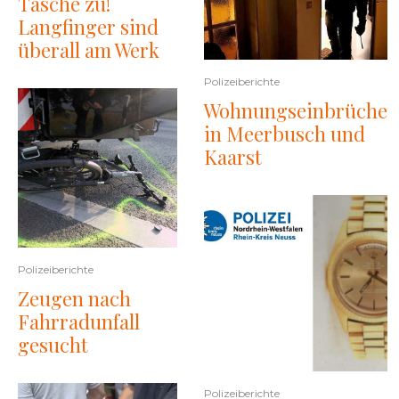
Tasche zu!
Langfinger sind
überall am Werk
Polizeiberichte
Wohnungseinbrüche
in Meerbusch und
Kaarst
Polizeiberichte
Zeugen nach
Fahrradunfall
gesucht
Polizeiberichte