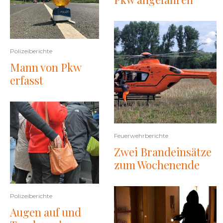
Polizeiberichte
Mann von Pkw
erfasst
Feuerwehrberichte
Zwei Brandeinsätze
zum Wochenende
Polizeiberichte
Augen auf und