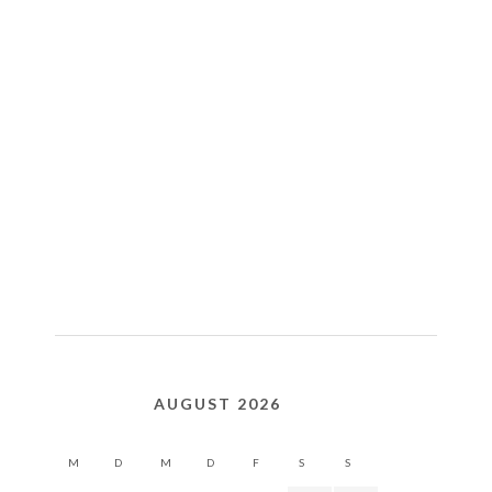
AUGUST 2026
M
D
M
D
F
S
S