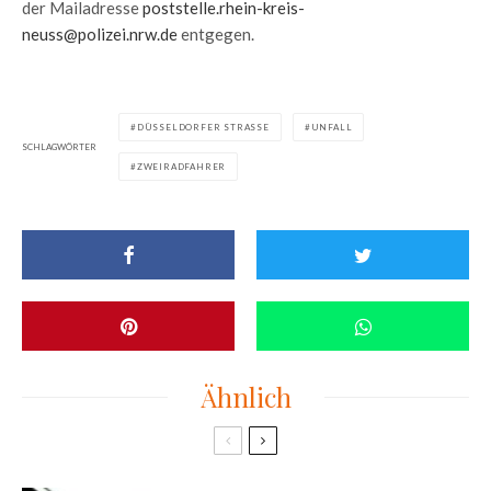
der Mailadresse
poststelle.rhein-kreis-
neuss@polizei.nrw.de
entgegen.
DÜSSELDORFER STRASSE
UNFALL
SCHLAGWÖRTER
ZWEIRADFAHRER
Ähnlich