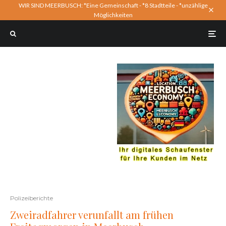
WIR SIND MEERBUSCH: *Eine Gemeinschaft - *8 Stadtteile - *unzählige
Möglichkeiten
Polizeiberichte
Zweiradfahrer verunfallt am frühen