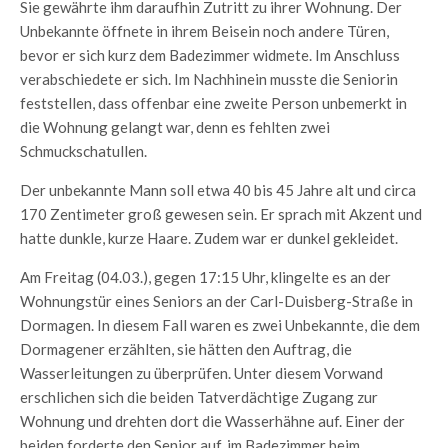
Sie gewährte ihm daraufhin Zutritt zu ihrer Wohnung. Der
Unbekannte öffnete in ihrem Beisein noch andere Türen,
bevor er sich kurz dem Badezimmer widmete. Im Anschluss
verabschiedete er sich. Im Nachhinein musste die Seniorin
feststellen, dass offenbar eine zweite Person unbemerkt in
die Wohnung gelangt war, denn es fehlten zwei
Schmuckschatullen.
Der unbekannte Mann soll etwa 40 bis 45 Jahre alt und circa
170 Zentimeter groß gewesen sein. Er sprach mit Akzent und
hatte dunkle, kurze Haare. Zudem war er dunkel gekleidet.
Am Freitag (04.03.), gegen 17:15 Uhr, klingelte es an der
Wohnungstür eines Seniors an der Carl-Duisberg-Straße in
Dormagen. In diesem Fall waren es zwei Unbekannte, die dem
Dormagener erzählten, sie hätten den Auftrag, die
Wasserleitungen zu überprüfen. Unter diesem Vorwand
erschlichen sich die beiden Tatverdächtige Zugang zur
Wohnung und drehten dort die Wasserhähne auf. Einer der
beiden forderte den Senior auf, im Badezimmer beim