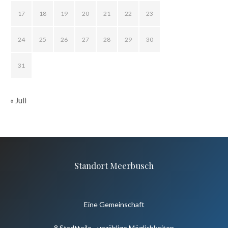
17
18
19
20
21
22
23
24
25
26
27
28
29
30
31
« Juli
Standort Meerbusch
Eine Gemeinschaft
8 Stadtteile - unzählige Möglichkeiten