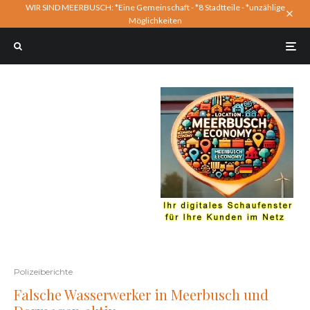
WIR SIND MEERBUSCH: *Eine Gemeinschaft - *8 Stadtteile - *unzählige
Möglichkeiten
Polizeiberichte
Falsche Wasserwerker in Meerbusch und