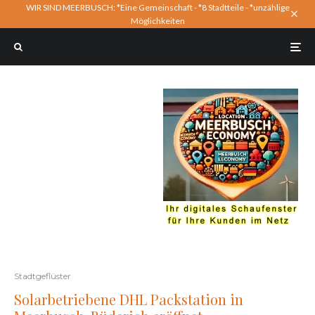
WIR SIND MEERBUSCH: *Eine Gemeinschaft - *8 Stadtteile - *unzählige
Möglichkeiten
Stadtgeflüster
Solarbetriebene DHL Packstation in