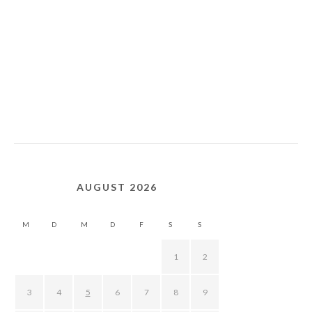
AUGUST 2026
M
D
M
D
F
S
S
1
2
3
4
5
6
7
8
9