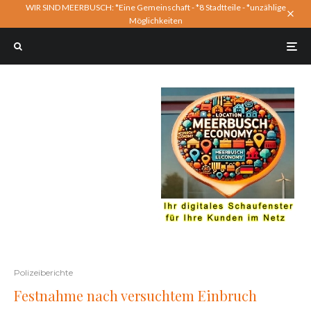
WIR SIND MEERBUSCH: *Eine Gemeinschaft - *8 Stadtteile - *unzählige
Möglichkeiten
Polizeiberichte
Festnahme nach versuchtem Einbruch