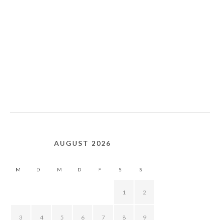
AUGUST 2026
M
D
M
D
F
S
S
1
2
3
4
5
6
7
8
9