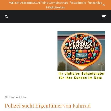
WIR SIND MEERBUSCH: *Eine Gemeinschaft - *8 Stadtteile - *unzählige
Möglichkeiten
Polizeiberichte
Polizei sucht Eigentümer von Fahrrad