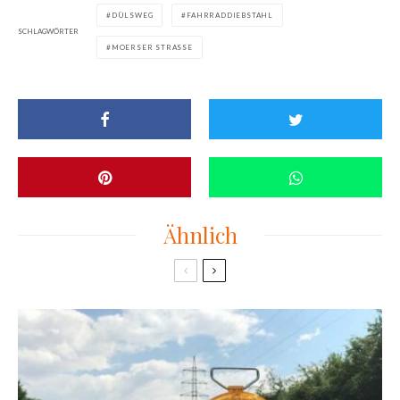
DÜLSWEG
FAHRRADDIEBSTAHL
SCHLAGWÖRTER
MOERSER STRASSE
Ähnlich