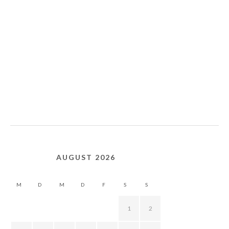
AUGUST 2026
M
D
M
D
F
S
S
1
2