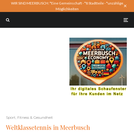
WIR SIND MEERBUSCH: *Eine Gemeinschaft - *8 Stadtteile - *unzählige
Möglichkeiten
Sport, Fitness & Gesundheit
Weltklassetennis in Meerbusch