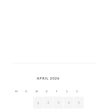
APRIL 2026
M
D
M
D
F
S
S
1
2
3
4
5