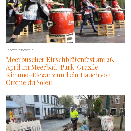
Stadtpressestelle
Meerbuscher Kirschblütenfest am 26.
April im Meerbad-Park: Grazile
Kimono-Eleganz und ein Hauch von
Cirque du Soleil