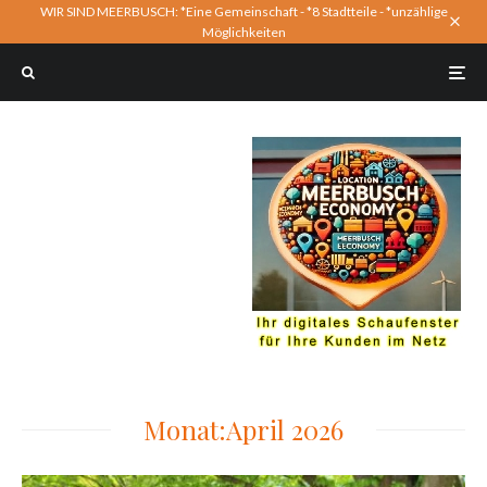
WIR SIND MEERBUSCH: *Eine Gemeinschaft - *8 Stadtteile - *unzählige
Möglichkeiten
Monat:
April 2026