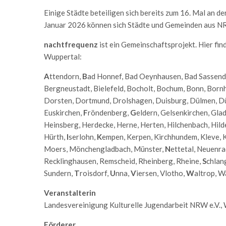
Einige Städte beteiligen sich bereits zum 16. Mal an de
Januar 2026 können sich Städte und Gemeinden aus NR
nachtfrequenz
ist ein Gemeinschaftsprojekt. Hier fi
Wuppertal:
A
ttendorn,
B
ad Honnef, Bad Oeynhausen, Bad Sassend
Bergneustadt, Bielefeld, Bocholt, Bochum, Bonn, Bornh
Dorsten, Dortmund, Drolshagen, Duisburg, Dülmen, Dü
Euskirchen,
F
röndenberg,
G
eldern, Gelsenkirchen, Gla
Heinsberg, Herdecke, Herne, Herten, Hilchenbach, Hil
Hürth,
I
serlohn,
K
empen, Kerpen, Kirchhundem, Kleve, K
Moers, Mönchengladbach, Münster,
N
ettetal, Neuenra
Recklinghausen, Remscheid, Rheinberg, Rheine,
S
chlan
Sundern,
T
roisdorf,
U
nna,
V
iersen, Vlotho,
W
altrop, W
Veranstalterin
Landesvereinigung Kulturelle Jugendarbeit NRW e.V.,
Förderer