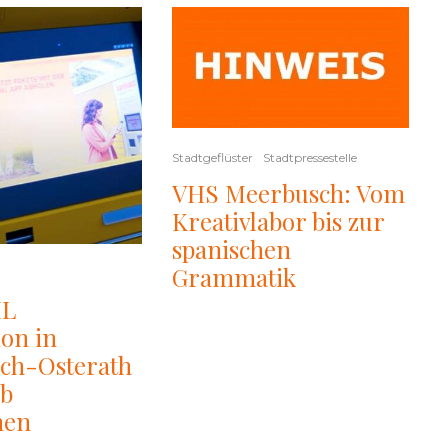
Stadtgeflüster
Stadtpressestelle
VHS Meerbusch: Vom
Kreativlabor bis zur
spanischen
Grammatik
HL
ion in
ch-Osterath
eb
en