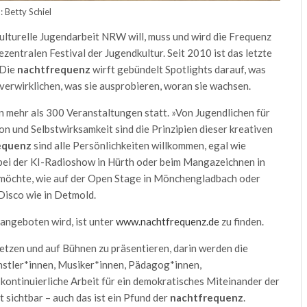
: Betty Schiel
ulturelle Jugendarbeit NRW
will, muss und wird die Frequenz
entralen Festival der Jugendkultur. Seit 2010 ist das letzte
 Die
nachtfrequenz
wirft gebündelt Spotlights darauf, was
 verwirklichen, was sie ausprobieren, woran sie wachsen.
 mehr als 300 Veranstaltungen statt. »Von Jugendlichen für
ion und Selbstwirksamkeit sind die Prinzipien dieser kreativen
equenz
sind alle Persönlichkeiten willkommen, egal wie
 bei der KI-Radioshow in Hürth oder beim Mangazeichnen in
n möchte, wie auf der Open Stage in Mönchengladbach oder
 Disco wie in Detmold.
angeboten wird, ist unter
www.nachtfrequenz.de
zu finden.
setzen und auf Bühnen zu präsentieren, darin werden die
ünstler*innen, Musiker*innen, Pädagog*innen,
kontinuierliche Arbeit für ein demokratisches Miteinander der
ichtbar – auch das ist ein Pfund der
nachtfrequenz
.