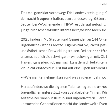
Foto
Das mal ganz klar vorneweg: Die Landesvereinigung K
der
nachtfrequenz
halten, dem bundesweit größten dez
September-Wochenende in NRW fest darauf gebucht:
junge Menschen wirklich interessiert, welche Ideen sie
2025 finden in 95 Städten und Gemeinden an 144 Orten
Jugendliche« ist das Motto. Eigeninitiative, Partizipat
und ästhetischen Entwicklungsreisen. Bei der
nachtfr
unterschiedlich sie schwingen – wir schwingen mit. Ob
Hagen, ganz gleich ob man sich künstlerisch betätige
vielleicht einfach nur Lust hat auf eine Open Air Silent
–>
Wie man teilnehmen kann und was in diesem Jahr wo 
Herausfinden, wo die eigenen Talente liegen, sie umzu
Jugendlichen unterstützt von Sozialarbeiter*innen, K
Mitarbeiter*innen in Kultur- und Jugendämtern. Deren 
kommenden Generationen macht das landesweite Event s