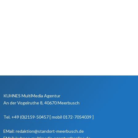
KUHNES MultiMedia Agentur
An der Vogelruthe 8, 40670 Meerbusch
Tel. +49 (0)2159-50457 [ mobil 0172-7054039 ]
EMail: redaktion@standort-meerbusch.de