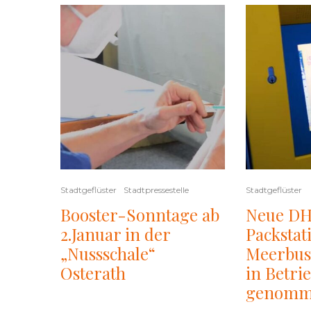
Stadtgeflüster
Stadtpressestelle
Stadtgeflüster
Booster-Sonntage ab
Neue D
2.Januar in der
Packstat
„Nussschale“
Meerbus
Osterath
in Betri
genomm