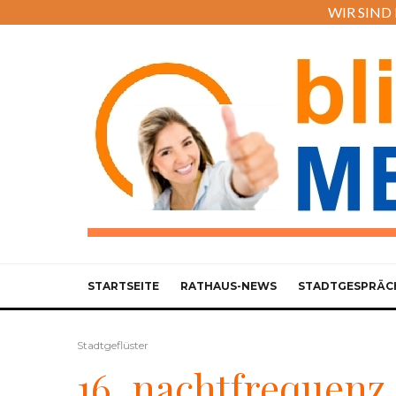
WIR SIND M
STARTSEITE
RATHAUS-NEWS
STADTGESPRÄC
Stadtgeflüster
16. nachtfrequenz