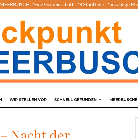
EERBUSCH: *Eine Gemeinschaft - *8 Stadtteile - *unzählige Mö
H
WIR STELLEN VOR
SCHNELL GEFUNDEN
MEERBUSCHER
 – Nacht der