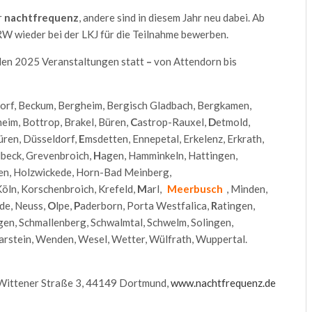
r
nachtfrequenz
, andere sind in diesem Jahr neu dabei. Ab
W wieder bei der LKJ für die Teilnahme bewerben.
nden 2025 Veranstaltungen statt
–
von Attendorn bis
orf, Beckum, Bergheim, Bergisch Gladbach, Bergkamen,
eim, Bottrop, Brakel, Büren,
C
astrop-Rauxel,
D
etmold,
ren, Düsseldorf,
E
msdetten, Ennepetal, Erkelenz, Erkrath,
dbeck, Grevenbroich,
H
agen, Hamminkeln, Hattingen,
den, Holzwickede, Horn-Bad Meinberg,
öln, Korschenbroich, Krefeld,
M
arl,
Meerbusch
, Minden,
de, Neuss,
O
lpe,
P
aderborn, Porta Westfalica,
R
atingen,
gen, Schmallenberg, Schwalmtal, Schwelm, Solingen,
arstein, Wenden, Wesel, Wetter, Wülfrath, Wuppertal.
 Wittener Straße 3, 44149 Dortmund,
www.nachtfrequenz.de