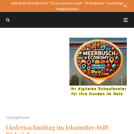
WIR SIND MEERBUSCH: *Eine Gemeinschaft - *8 Stadtteile - *unzählige
Möglichkeiten
Stadtgeflüster
Liedernachmittag im Johanniter-Stift