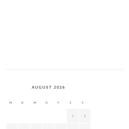
AUGUST 2026
M
D
M
D
F
S
S
1
2