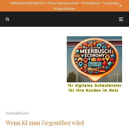
WIR SIND MEERBUSCH: *Eine Gemeinschaft - *8 Stadtteile - *unzählige
Möglichkeiten
Stadtgeflüster
Wenn KI zum Gegenüber wird