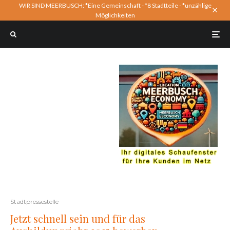
WIR SIND MEERBUSCH: *Eine Gemeinschaft - *8 Stadtteile - *unzählige
Möglichkeiten
Stadtpressestelle
Jetzt schnell sein und für das