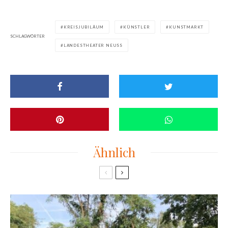
KREISJUBILÄUM
KÜNSTLER
KUNSTMARKT
SCHLAGWÖRTER
LANDESTHEATER NEUSS
Ähnlich