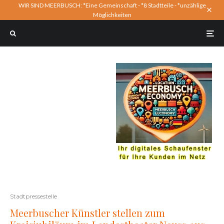
WIR SIND MEERBUSCH: *Eine Gemeinschaft - *8 Stadtteile - *unzählige
Möglichkeiten
Stadtpressestelle
Meerbuscher Künstler stellen zum